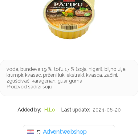
voda, bundeva 19 %, tofu 17 % (soja, nigari), biljno ulje,
krumpir, kvasac, prženi luk, ekstrakt kvasca, začini,
zgušćivač: karagenan, guar guma
Proizvod sadrži soju
H.Lo
2024-06-20
Advent webshop
🛒