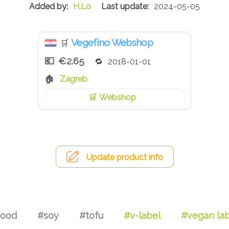
H.Lo
2024-05-05
Vegefino Webshop
🛒
€2.65
2018-01-01
Zagreb
Webshop
Update product info
food
#soy
#tofu
#v-label
#vegan la