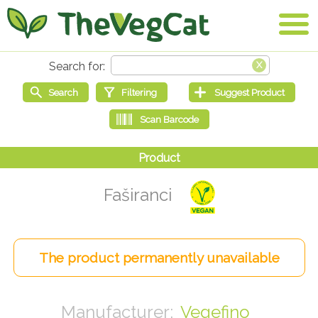
Faširanci
Vegefino