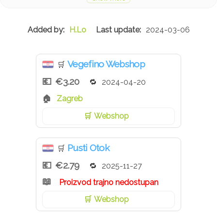
Težina: min 150 g
H.Lo
2024-03-06
Vegefino Webshop
🛒
€3.20
2024-04-20
Zagreb
Webshop
Pusti Otok
🛒
€2.79
2025-11-27
Proizvod trajno nedostupan
Webshop