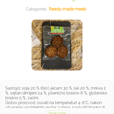
Ready-made meals
Sastojci: soja 20 % (bio), ječam 30 %, luk 20 %, mrkva 2
%, sejtan dimljeni 24 %, pšenično brašno 6 %, glutensko
brašno 5 %, začini.
Gotov proizvod, čuvati na temperaturi 4-6°C, nakon
otvaranja upotrijebiti unutar 3 dana, poslužiti hladno ili
kratko ugrijati.