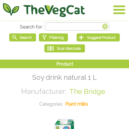
Soy drink natural 1 L
The Bridge
Plant milks