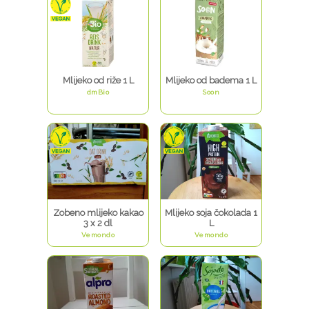
Mlijeko od riže 1 L
Mlijeko od badema 1 L
dmBio
Soon
Zobeno mlijeko kakao
Mlijeko soja čokolada 1
3 x 2 dl
L
Vemondo
Vemondo