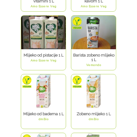
vitamini 1 L
kavom 1 L
Amo Essere Veg
Amo Essere Veg
Mlijeko od pistacije 1 L
Barista zobeno mlijeko
1 L
Amo Essere Veg
Vemondo
Mlijeko od badema 1 L
Zobeno mlijeko 1 L
dmBio
dmBio