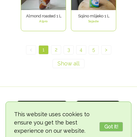
Almond roasted 1 L
Sojino mlijeko 1 L
Alpro
Sojade
<
1
2
3
4
5
>
This website uses cookies to
ensure you get the best
Got it!
experience on our website.
© 2018-2026 TheVegCat