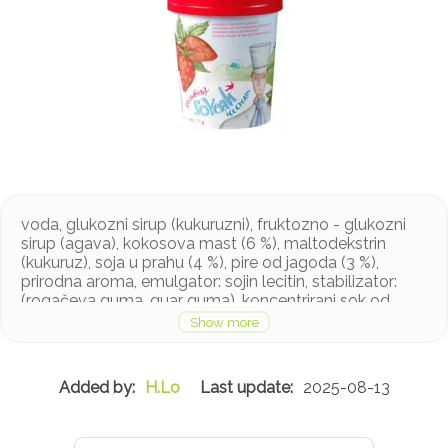
voda, glukozni sirup (kukuruzni), fruktozno - glukozni
sirup (agava), kokosova mast (6 %), maltodekstrin
(kukuruz), soja u prahu (4 %), pire od jagoda (3 %),
prirodna aroma, emulgator: sojin lecitin, stabilizator:
(rogačeva guma, guar guma), koncentrirani sok od
limuna, lakto-fermentirani sok od cikle, ekstrakt burbon
vanilije
Proizvod sadrži soju i jagode
H.Lo
2025-08-13