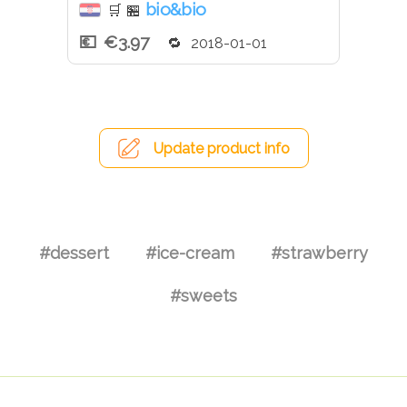
bio&bio
🛒
🏪
€3.97
2018-01-01
Update product info
#dessert
#ice-cream
#strawberry
#sweets