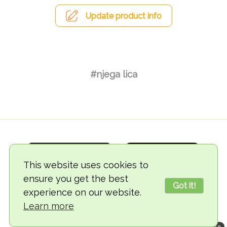
Update product info
#njega lica
This website uses cookies to
ensure you get the best
Got it!
experience on our website.
© 2018-2026 TheVegCat
Learn more