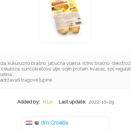
da, kukuruzno brašno, jabučna vlakna, rižino brašno, dekstroz
 celuloza, suncokretovo ulje, sojin protein, kvasac, sol, regulato
selina
sadržavati tragove lupine
H.Lo
2022-10-29
dm Croatia
🏪