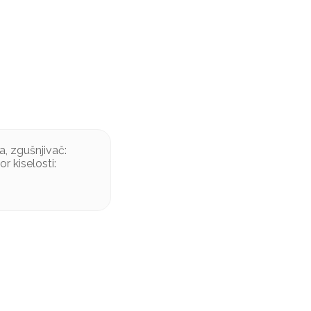
a, zgušnjivač:
r kiselosti: