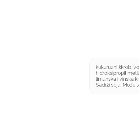
kukuruzni škrob, vo
hidroksipropil metil
limunska i vinska ki
Sadrži soju. Može 