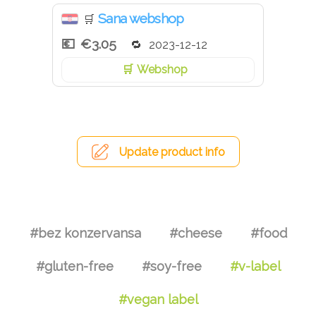
Sana webshop
🛒
€3.05
2023-12-12
Webshop
Update product info
#bez konzervansa
#cheese
#food
#gluten-free
#soy-free
#v-label
#vegan label