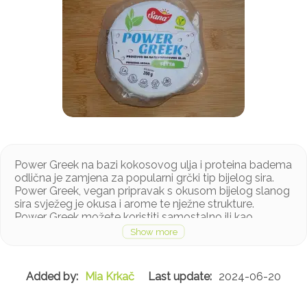
Power Greek na bazi kokosovog ulja i proteina badema
odlična je zamjena za popularni grčki tip bijelog sira.
Power Greek, vegan pripravak s okusom bijelog slanog
sira svježeg je okusa i arome te nježne strukture.
Power Greek možete koristiti samostalno ili kao
dodatak omiljenim salatama i sendvičima.
Ne sadrži konzervanse, sastojke životinjskog porijekla,
gluten ili soju.
Mia Krkač
2024-06-20