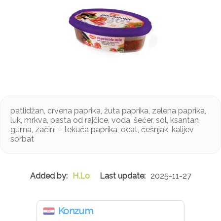
patlidžan, crvena paprika, žuta paprika, zelena paprika,
luk, mrkva, pasta od rajčice, voda, šećer, sol, ksantan
guma, začini – tekuća paprika, ocat, češnjak, kalijev
sorbat
H.Lo
2025-11-27
Konzum