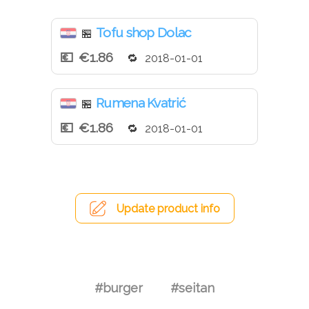
Tofu shop Dolac
🏪
€1.86
2018-01-01
Rumena Kvatrić
🏪
€1.86
2018-01-01
Update product info
#burger
#seitan