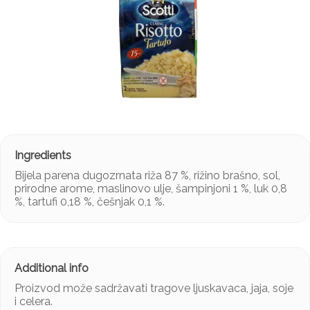
Bijela parena dugozrnata riža 87 %, rižino brašno, sol,
prirodne arome, maslinovo ulje, šampinjoni 1 %, luk 0,8
%, tartufi 0,18 %, češnjak 0,1 %.
Proizvod može sadržavati tragove ljuskavaca, jaja, soje
i celera.