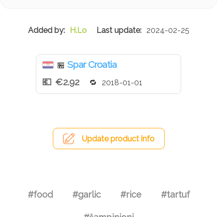
H.Lo
2024-02-25
Spar Croatia
🏪
€2.92
2018-01-01
Update product info
#food
#garlic
#rice
#tartuf