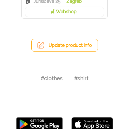
Jurišićeva 25
Zagreb
Webshop
Update product info
#clothes
#shirt