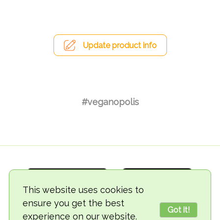
Update product info
#veganopolis
This website uses cookies to
ensure you get the best
Got it!
experience on our website.
© 2018-2026 TheVegCat