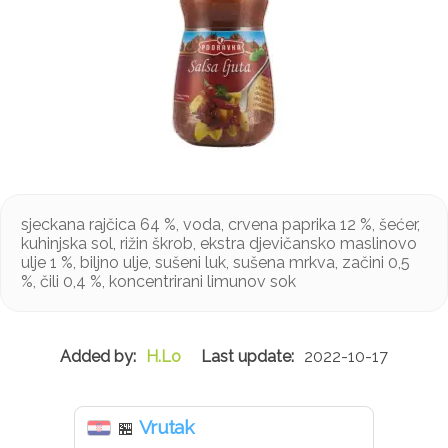
sjeckana rajčica 64 %, voda, crvena paprika 12 %, šećer,
kuhinjska sol, rižin škrob, ekstra djevičansko maslinovo
ulje 1 %, biljno ulje, sušeni luk, sušena mrkva, začini 0,5
%, čili 0,4 %, koncentrirani limunov sok
H.Lo
2022-10-17
Vrutak
🏪