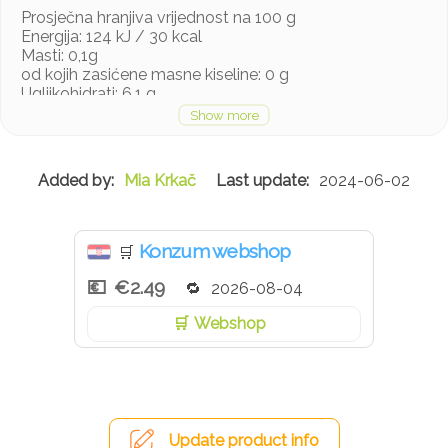
Prosječna hranjiva vrijednost na 100 g
Energija: 124 kJ / 30 kcal
Masti: 0,1g
od kojih zasićene masne kiseline: 0 g
Ugljikohidrati: 6,1 g
od kojih šećeri: 5,8 g
Bjelančevine: 0,8 g
Sol: 0,80 g
Mia Krkač
2024-06-02
Konzum webshop
🛒
€2.49
2026-08-04
Webshop
Update product info