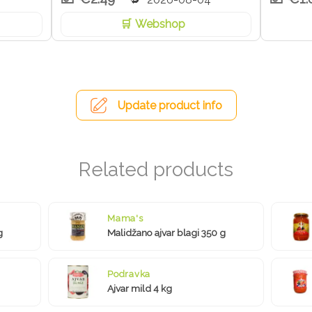
Webshop
Update product info
Mama's
g
Malidžano ajvar blagi 350 g
Podravka
Ajvar mild 4 kg