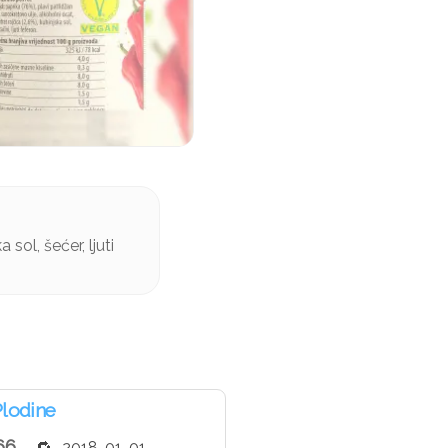
 sol, šećer, ljuti
Plodine
66
2018-01-01