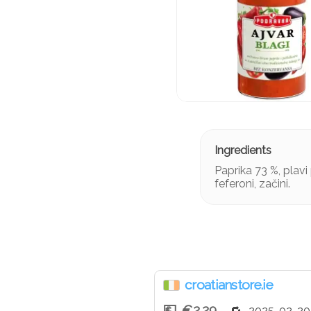
Paprika 73 %, plavi p
feferoni, začini.
croatianstore.ie
€2.29
2025-02-20