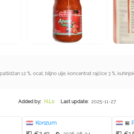
atlidžan 12 %, ocat, biljno ulje, koncentrat rajčice 3 %, kuhinjska
H.Lo
2025-11-27
Konzum
🏪
€2.49
€1.
2026-08-04