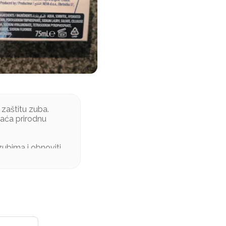
 zaštitu zuba.
vraća prirodnu
zubima i obnoviti