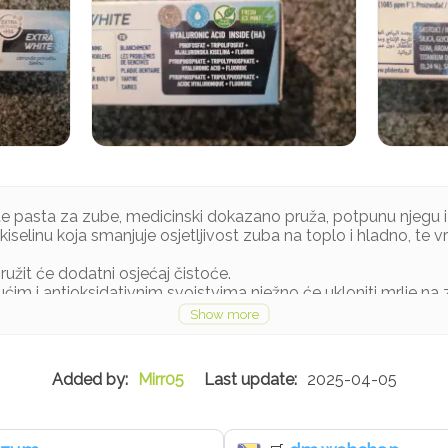
te pasta za zube, medicinski dokazano pruža, potpunu njegu i
 kiselinu koja smanjuje osjetljivost zuba na toplo i hladno, te 
užit će dodatni osjećaj čistoće.
ućim i antioksidativnim svojstvima nježno će ukloniti mrlje na 
Mirr05
2025-04-05