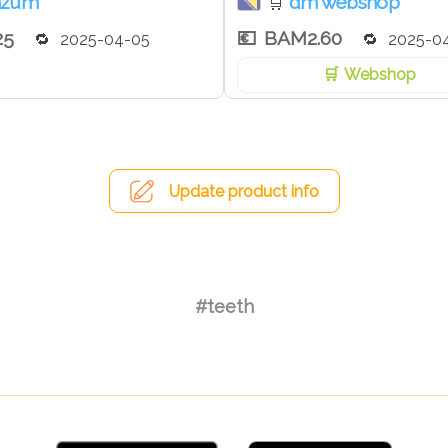
nzum
dm webshop
🛒
25
BAM2.60
2025-04-05
2025-0
Webshop
Update product info
#teeth