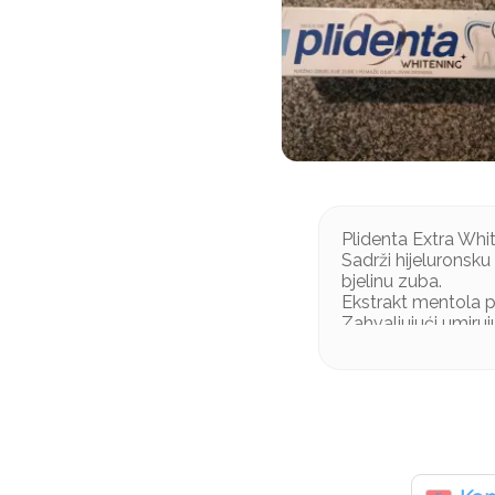
Plidenta Extra Whi
Sadrži hijeluronsku
bjelinu zuba.
Ekstrakt mentola pr
Zahvaljujući umiruj
zubnu caklinu.