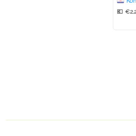
Ko
€2.