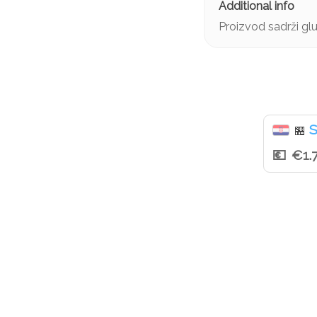
Proizvod sadrži glu
S
🏪
€1.