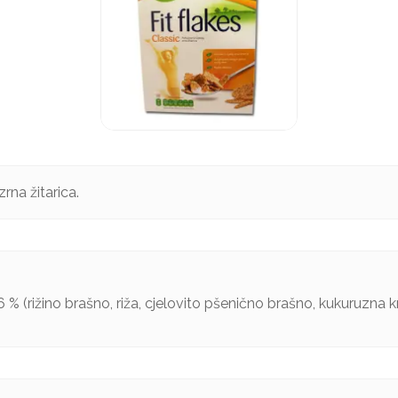
zrna žitarica.
6 % (rižino brašno, riža, cjelovito pšenično brašno, kukuruzna kr