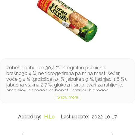
zobene pahuljice 30,4 %, integralno pšenično
brašno30,4 %, nehidrogenirana palmina mast, šećer,
voće 9,2 % (grožđice 5,5 %, jabuka 1,9 %, lješnjaci 1,8 %),
jabučna vlakna 2,7 %, glukozni sirup, tvari za rahljenje:
amonijev hidrogen karbonat i natrijev hidrogen
karbonat, sol, aroma
Proizvod sadrži gluten, a može sadržavati ostalo
orašasto voće, mlijeko soju i jaja u tragovima
H.Lo
2022-10-17