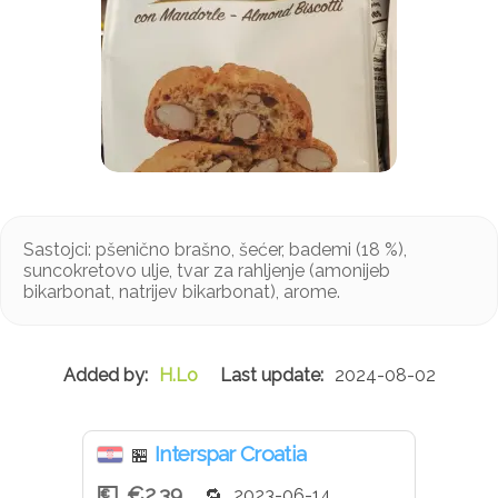
Sastojci: pšenično brašno, šećer, bademi (18 %),
suncokretovo ulje, tvar za rahljenje (amonijeb
bikarbonat, natrijev bikarbonat), arome.
H.Lo
2024-08-02
Interspar Croatia
🏪
€2.39
2023-06-14