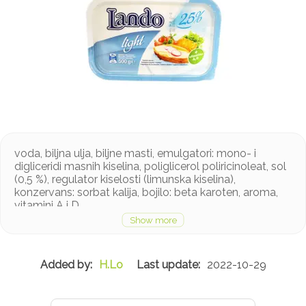
voda, biljna ulja, biljne masti, emulgatori: mono- i
digliceridi masnih kiselina, poliglicerol poliricinoleat, sol
(0,5 %), regulator kiselosti (limunska kiselina),
konzervans: sorbat kalija, bojilo: beta karoten, aroma,
vitamini A i D
Proizvod može sadržavati tragove mlijeka
H.Lo
2022-10-29