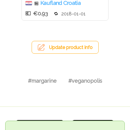
Kaufland Croatia
🏪
€0.93
2018-01-01
Update product info
#margarine
#veganopolis