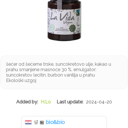
šećer od šećerne trske, suncokretovo ulje, kakao u
prahu smanjene masnoće 30 %, emulgator:
suncokretov lecitin, burbon vanilija u prahu
Ekološki uzgoj
H.Lo
2024-04-20
bio&bio
🛒
🏪