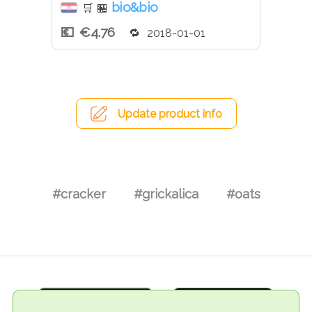
bio&bio
🛒
🏪
€4.76
2018-01-01
Update product info
#cracker
#grickalica
#oats