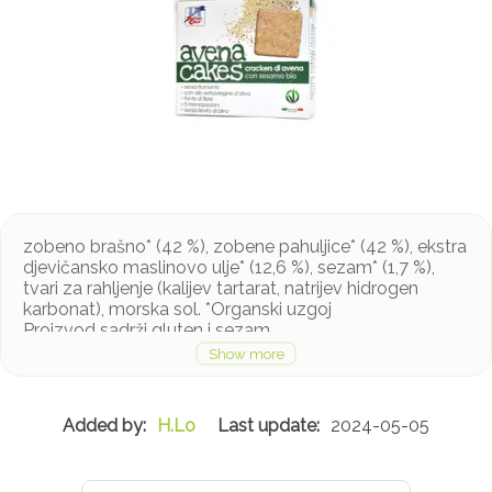
zobeno brašno* (42 %), zobene pahuljice* (42 %), ekstra
djevičansko maslinovo ulje* (12,6 %), sezam* (1,7 %),
tvari za rahljenje (kalijev tartarat, natrijev hidrogen
karbonat), morska sol. *Organski uzgoj
Proizvod sadrži gluten i sezam
H.Lo
2024-05-05