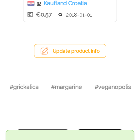
Kaufland Croatia
🏪
€0.57
2018-01-01
Update product info
#grickalica
#margarine
#veganopolis