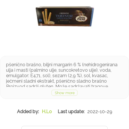
pšenično brašno, biljni margarin 6 % (nehidrogenirana
ulja i masti (palmino ulje, suncokretovo ulje), voda,
emulgator: E471, sol), sezam (2,9 %), sol, kvasac,
ječmeni sladni ekstrakt, pšenično sladno brašno
Proizvod sadrži gluten. Može sadržavati tragove
sezama, mlijeka
H.Lo
2022-10-29