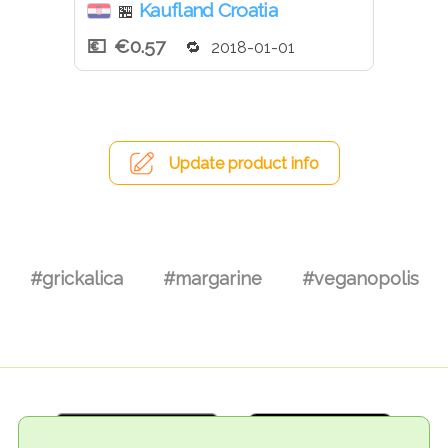
Kaufland Croatia
🏪
€0.57
2018-01-01
Update product info
#grickalica
#margarine
#veganopolis