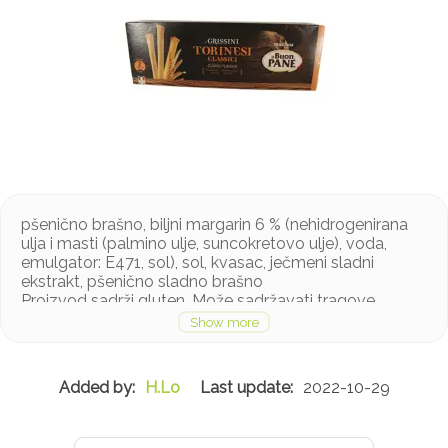
pšenično brašno, biljni margarin 6 % (nehidrogenirana
ulja i masti (palmino ulje, suncokretovo ulje), voda,
emulgator: E471, sol), sol, kvasac, ječmeni sladni
ekstrakt, pšenično sladno brašno
Proizvod sadrži gluten. Može sadržavati tragove
sezama, mlijeka
H.Lo
2022-10-29