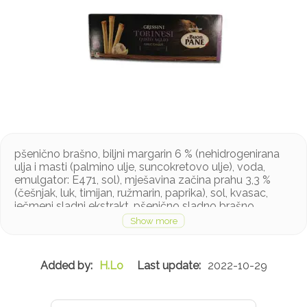
pšenično brašno, biljni margarin 6 % (nehidrogenirana
ulja i masti (palmino ulje, suncokretovo ulje), voda,
emulgator: E471, sol), mješavina začina prahu 3,3 %
(češnjak, luk, timijan, ružmarin, paprika), sol, kvasac,
ječmeni sladni ekstrakt, pšenično sladno brašno
Proizvod sadrži gluten. Može sadržavati tragove
sezama, mlijeka
H.Lo
2022-10-29