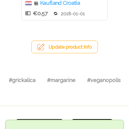
Kaufland Croatia
🏪
€0.57
2018-01-01
Update product info
#grickalica
#margarine
#veganopolis