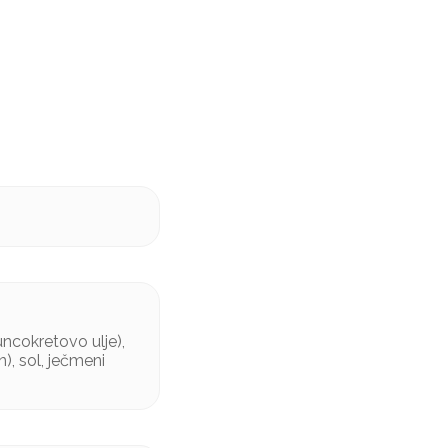
uncokretovo ulje),
n), sol, ječmeni