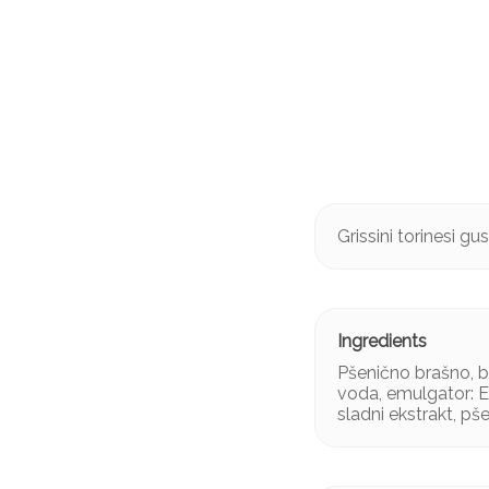
Grissini torinesi gu
Pšenično brašno, bi
voda, emulgator: E4
sladni ekstrakt, pš