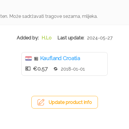
uten. Može sadržavati tragove sezama, mlijeka.
H.Lo
2024-05-27
Kaufland Croatia
🏪
€0.57
2018-01-01
Update product info