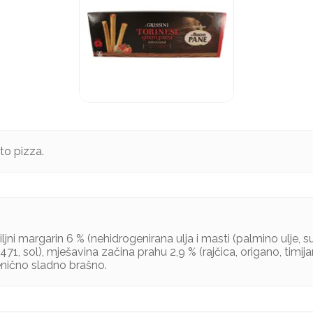
sto pizza.
ljni margarin 6 % (nehidrogenirana ulja i masti (palmino ulje, s
71, sol), mješavina začina prahu 2,9 % (rajčica, origano, timija
enično sladno brašno.