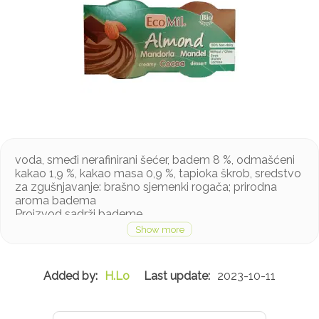
voda, smeđi nerafinirani šećer, badem 8 %, odmašćeni
kakao 1,9 %, kakao masa 0,9 %, tapioka škrob, sredstvo
za zgušnjavanje: brašno sjemenki rogača; prirodna
aroma badema
Proizvod sadrži bademe
H.Lo
2023-10-11