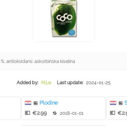
%, antioksidans: askorbinska kiselina
H.Lo
2024-01-25
Plodine
S
🏪
🏪
€2.99
€2.
2018-01-01