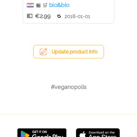
bio&bio
🏪
🛒
€2.99
2018-01-01
Update product info
#veganopolis