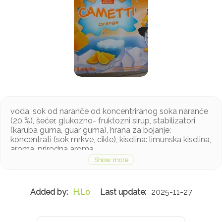
voda, sok od naranče od koncentriranog soka naranče
(20 %), šećer, glukozno- fruktozni sirup, stabilizatori
(karuba guma, guar guma), hrana za bojanje:
koncentrati (sok mrkve, cikle), kiselina: limunska kiselina,
aroma, prirodna aroma
Može sadržavati tragove mlijeka
H.Lo
2025-11-27