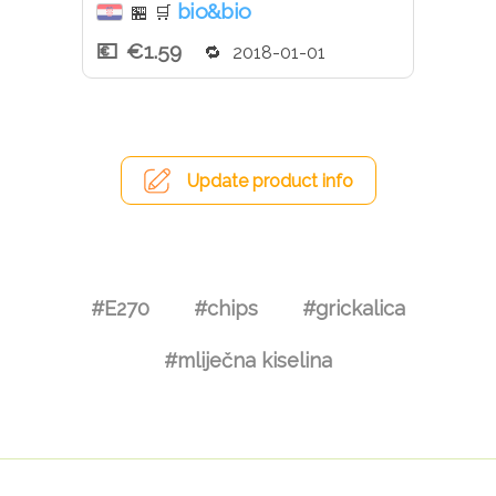
bio&bio
🏪
🛒
€1.59
2018-01-01
Update product info
#E270
#chips
#grickalica
#mliječna kiselina