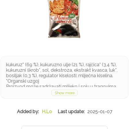
kukuruz* (69 %), kukuruzno ulje (21 %), rajčica* (3,4 %),
kukuruzni škrob*, sol, dekstroza, ekstrakt kvasca, luk*,
bosiljak (0,3 %), regulator kiselosti: mliječna kiselina.
*Organski uzgoj
Proizvod može sadržavati mlijeko i soju u tragovima
H.Lo
2025-01-07