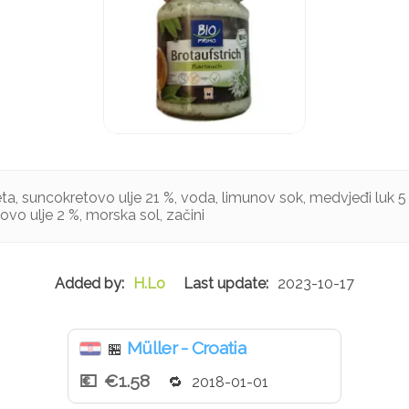
a, suncokretovo ulje 21 %, voda, limunov sok, medvjeđi luk 5 
vo ulje 2 %, morska sol, začini
H.Lo
2023-10-17
Müller - Croatia
🏪
€1.58
2018-01-01