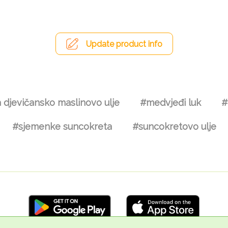
Update product info
 djevičansko maslinovo ulje
#medvjeđi luk
#
#sjemenke suncokreta
#suncokretovo ulje