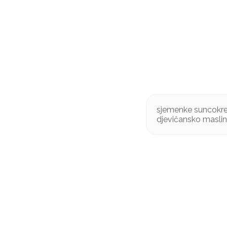
sjemenke suncokret
djevičansko maslino