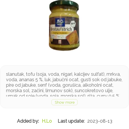
slanutak, tofu (soja, voda, nigari, kalcijev sulfat), mrkva,
voda, ananas 5 %, luk, jabučni ocat, gusti sok od jabuke,
pire od jabuke, senf (voda, gorušica, alkoholni ocat,
morska sol, začini, limunov sok), suncokretovo ulje,
umak od soje (voda, soja, morska sol), riža, curry 0,5 %
(sadrži celer), morska sol
Proizvod sadrži soju, gorušicu i celer
H.Lo
2023-08-13