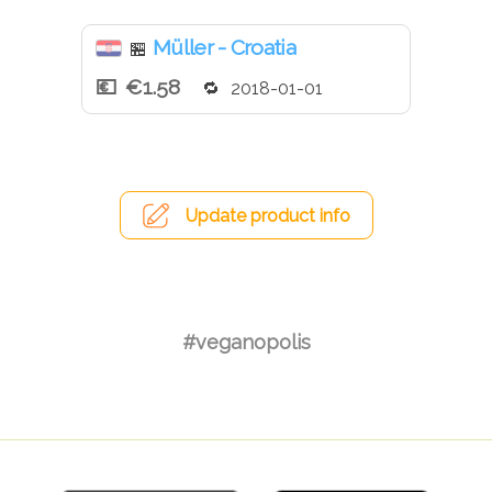
Müller - Croatia
🏪
€1.58
2018-01-01
Update product info
#veganopolis