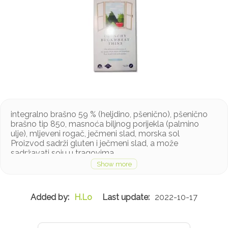
integralno brašno 59 % (heljdino, pšenično), pšenično
brašno tip 850, masnoća biljnog porijekla (palmino
ulje), mljeveni rogač, ječmeni slad, morska sol
Proizvod sadrži gluten i ječmeni slad, a može
sadržavati soju u tragovima
H.Lo
2022-10-17