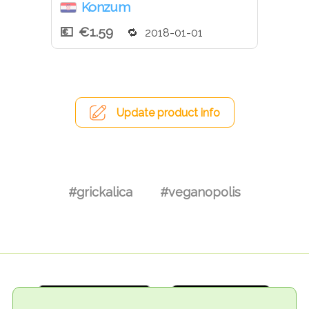
Konzum
€1.59
2018-01-01
Update product info
#grickalica
#veganopolis