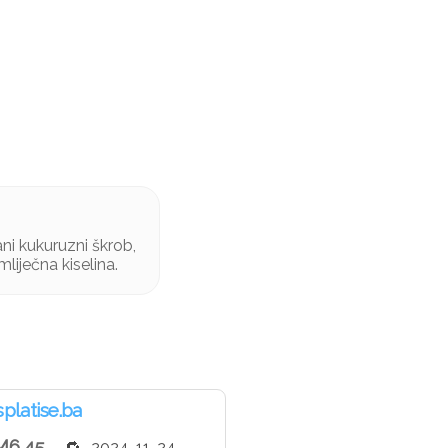
ani kukuruzni škrob,
mliječna kiselina.
splatise.ba
6.45
2024-11-24