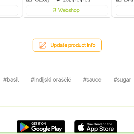
Webshop
Update product info
#basil
#indijski oraščić
#sauce
#sugar