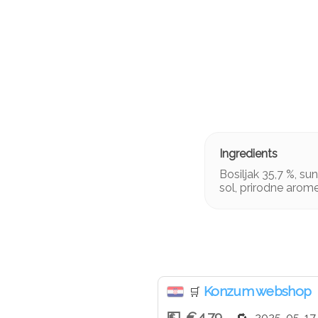
Bosiljak 35,7 %, sun
sol, prirodne arome,
Konzum webshop
🛒
€4.79
2025-05-17