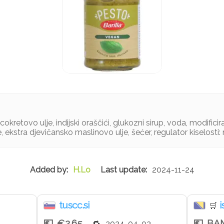
cokretovo ulje, indijski oraščići, glukozni sirup, voda, modificir
 ekstra djevičansko maslinovo ulje, šećer, regulator kiselosti: 
H.Lo
2024-11-24
tuscc.si
i
🛒
€2.65
BAM
2024-04-03