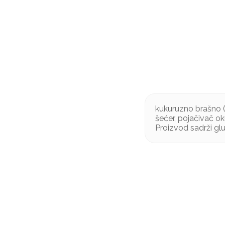
kukuruzno brašno (73
šećer, pojačivač ok
Proizvod sadrži gl