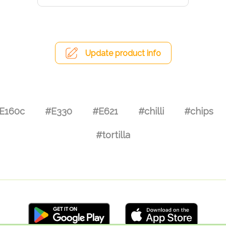
Update product info
E160c
#E330
#E621
#chilli
#chips
#tortilla