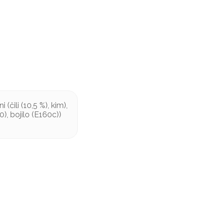
(čili (10,5 %), kim),
0), bojilo (E160c))