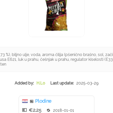
 %), biljno ulje, voda, aroma čilija (pšenično brašno, sol, začini 
usa E621, luk u prahu, češnjak u prahu, regulator kiselosti (E33
uten
H.Lo
2025-03-29
Plodine
🏪
€2.25
2018-01-01