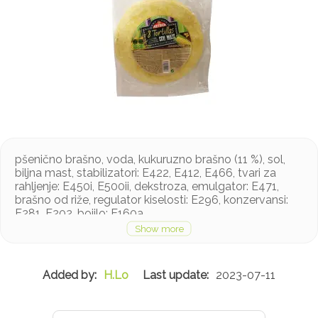
pšenično brašno, voda, kukuruzno brašno (11 %), sol,
biljna mast, stabilizatori: E422, E412, E466, tvari za
rahljenje: E450i, E500ii, dekstroza, emulgator: E471,
brašno od riže, regulator kiselosti: E296, konzervansi:
E281, E202, bojilo: E160a
Proizvod sadrži gluten
H.Lo
2023-07-11