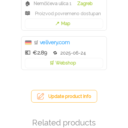
Nemčićeva ulica 1
Zagreb
Proizvod povremeno dostupan
Map
velivery.com
🛒
€2.89
2025-06-24
Webshop
Update product info