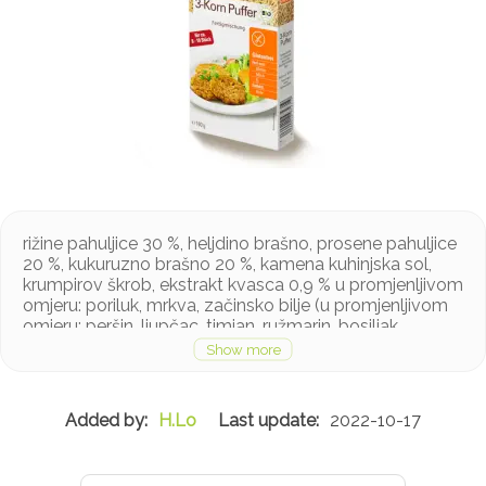
rižine pahuljice 30 %, heljdino brašno, prosene pahuljice
20 %, kukuruzno brašno 20 %, kamena kuhinjska sol,
krumpirov škrob, ekstrakt kvasca 0,9 % u promjenljivom
omjeru: poriluk, mrkva, začinsko bilje (u promjenljivom
omjeru: peršin, ljupčac, timjan, ružmarin, bosiljak,
mažuran, čubar, origano), začini (u promjenjivom obliku:
kurkuma, papar, muškat), luk
Proizvod može sadržavati orašaste plodove, mlijeko,
soju, lupine, jaja, sezam, sjeme gorušice i celer u
H.Lo
2022-10-17
tragovima