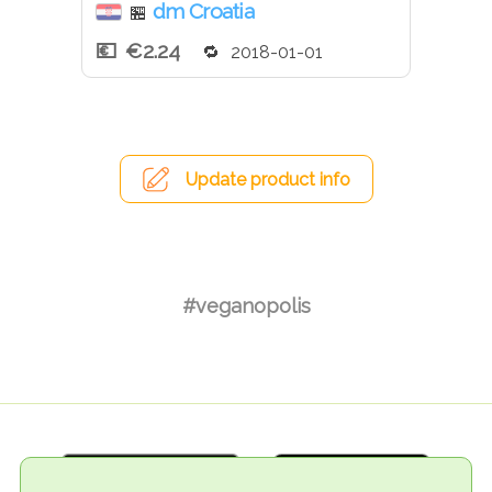
dm Croatia
🏪
€2.24
2018-01-01
Update product info
#veganopolis