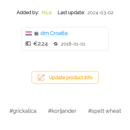
H.Lo
2024-03-02
dm Croatia
🏪
€2.24
2018-01-01
Update product info
#grickalica
#korijander
#spelt wheat