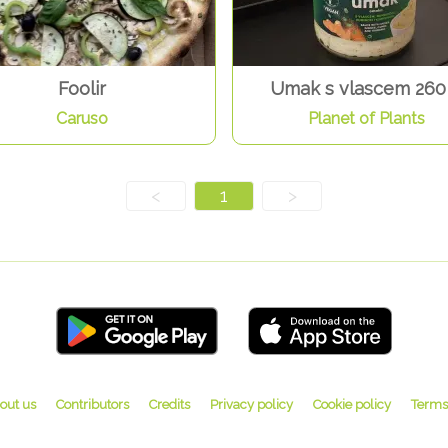
Foolir
Umak s vlascem 260
Caruso
Planet of Plants
<
1
>