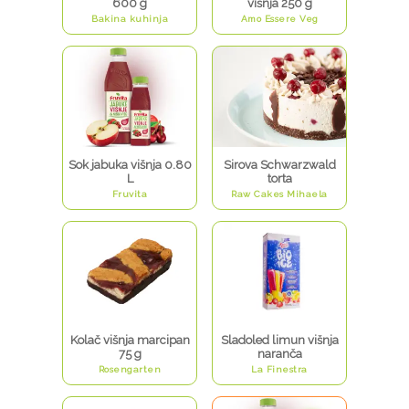
600 g
višnja 250 g
Bakina kuhinja
Amo Essere Veg
Sok jabuka višnja 0.80
Sirova Schwarzwald
L
torta
Fruvita
Raw Cakes Mihaela
Kolač višnja marcipan
Sladoled limun višnja
75 g
naranča
Rosengarten
La Finestra