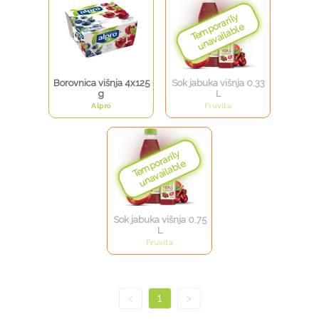
Borovnica višnja 4x125
Sok jabuka višnja 0.33
g
L
Alpro
Fruvita
Sok jabuka višnja 0.75
L
Fruvita
<
1
>