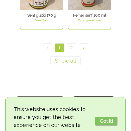
Senf glatki 170 g
Feiner senf 160 ml
Van Ton
Zwergenwiese
<
1
2
>
This website uses cookies to
ensure you get the best
Got it!
experience on our website.
© 2018-2026 TheVegCat