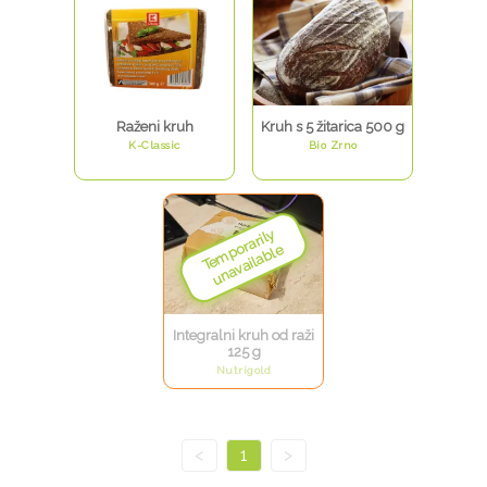
Raženi kruh
Kruh s 5 žitarica 500 g
K-Classic
Bio Zrno
Integralni kruh od raži
125 g
Nutrigold
<
1
>