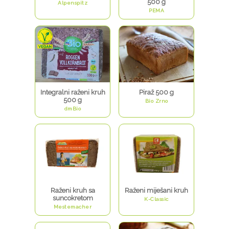
500 g
Alpenspitz
PEMA
Integralni raženi kruh
Piraž 500 g
500 g
Bio Zrno
dmBio
Raženi kruh sa
Raženi miješani kruh
suncokretom
K-Classic
Mestemacher