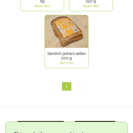
kg
250 g
Repro Eko
Repro Eko
Sendvič pohani seitan
200 g
Bio Zrno
<
1
>