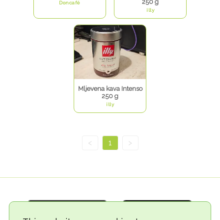
250 g
Doncafé
illy
Mljevena kava Intenso
250 g
illy
<
1
>