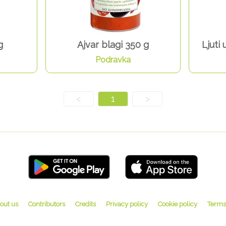
g
Ajvar blagi 350 g
Ljuti
Podravka
<
1
>