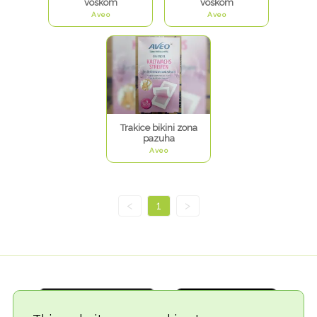
voskom
voskom
Aveo
Aveo
Trakice bikini zona
pazuha
Aveo
<
1
>