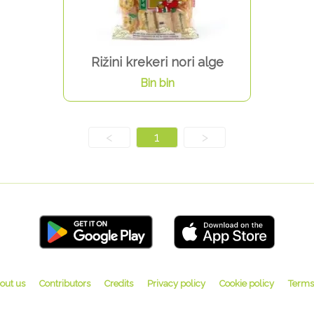
Rižini krekeri nori alge
Bin bin
<
1
>