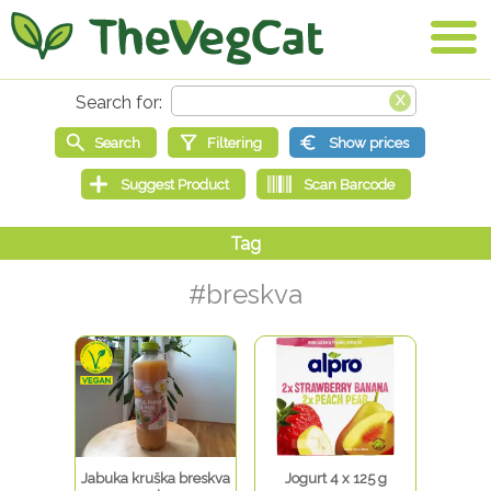
#breskva
Jabuka kruška breskva
Jogurt 4 x 125 g