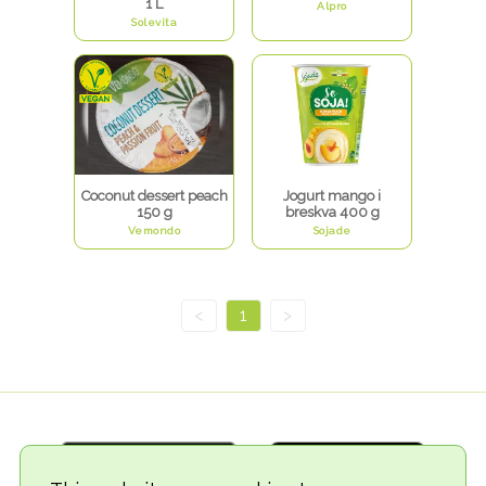
1 L
Alpro
Solevita
Coconut dessert peach
Jogurt mango i
150 g
breskva 400 g
Vemondo
Sojade
<
1
>